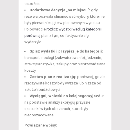
ostrożnie.
Dodatkowe decyzje „na miejscu”:
gdy
rezerwa pozwala sfinansować wybory, które nie
były pierwotnie ujęte w planowanym wydatku.
Po powrocie
rozlicz wydatki według kategorii i
porównaj
plan z tym, co faktycznie się
wydarzyło.
Spisz wydatki i przypisz je do kategorii:
transport, noclegi (zakwaterowanie), jedzenie,
atrakcje/rozrywka, zakupy oraz nieprzewidziane
koszty.
Zestaw plan z realizacją:
porównaj, gdzie
rzeczywiste koszty były wyższe lub niższe od
założeń budżetowych.
Wyciągnij wnioski do kolejnego wyjazdu:
na podstawie analizy skoryguj przyszłe
szacunki w tych obszarach, które były
niedoszacowane.
Powiązane wpisy: