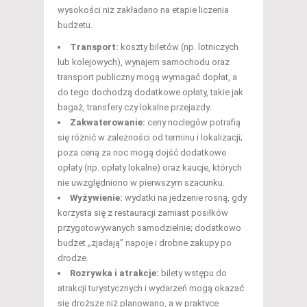
wysokości niż zakładano na etapie liczenia
budżetu.
Transport:
koszty biletów (np. lotniczych
lub kolejowych), wynajem samochodu oraz
transport publiczny mogą wymagać dopłat, a
do tego dochodzą dodatkowe opłaty, takie jak
bagaż, transfery czy lokalne przejazdy.
Zakwaterowanie:
ceny noclegów potrafią
się różnić w zależności od terminu i lokalizacji;
poza ceną za noc mogą dojść dodatkowe
opłaty (np. opłaty lokalne) oraz kaucje, których
nie uwzględniono w pierwszym szacunku.
Wyżywienie:
wydatki na jedzenie rosną, gdy
korzysta się z restauracji zamiast posiłków
przygotowywanych samodzielnie; dodatkowo
budżet „zjadają” napoje i drobne zakupy po
drodze.
Rozrywka i atrakcje:
bilety wstępu do
atrakcji turystycznych i wydarzeń mogą okazać
się droższe niż planowano, a w praktyce