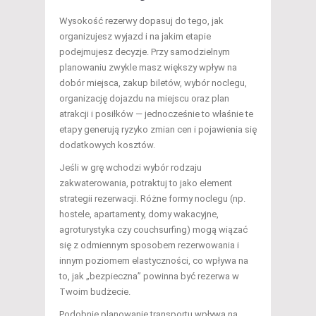
Wysokość rezerwy dopasuj do tego, jak
organizujesz wyjazd i na jakim etapie
podejmujesz decyzje. Przy samodzielnym
planowaniu zwykle masz większy wpływ na
dobór miejsca, zakup biletów, wybór noclegu,
organizację dojazdu na miejscu oraz plan
atrakcji i posiłków — jednocześnie to właśnie te
etapy generują ryzyko zmian cen i pojawienia się
dodatkowych kosztów.
Jeśli w grę wchodzi wybór rodzaju
zakwaterowania, potraktuj to jako element
strategii rezerwacji. Różne formy noclegu (np.
hostele, apartamenty, domy wakacyjne,
agroturystyka czy couchsurfing) mogą wiązać
się z odmiennym sposobem rezerwowania i
innym poziomem elastyczności, co wpływa na
to, jak „bezpieczna” powinna być rezerwa w
Twoim budżecie.
Podobnie planowanie transportu wpływa na