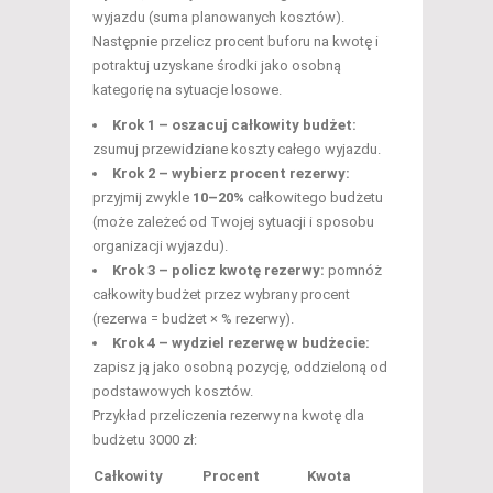
wyjazdu (suma planowanych kosztów).
Następnie przelicz procent buforu na kwotę i
potraktuj uzyskane środki jako osobną
kategorię na sytuacje losowe.
Krok 1 – oszacuj całkowity budżet:
zsumuj przewidziane koszty całego wyjazdu.
Krok 2 – wybierz procent rezerwy:
przyjmij zwykle
10–20%
całkowitego budżetu
(może zależeć od Twojej sytuacji i sposobu
organizacji wyjazdu).
Krok 3 – policz kwotę rezerwy:
pomnóż
całkowity budżet przez wybrany procent
(rezerwa = budżet × % rezerwy).
Krok 4 – wydziel rezerwę w budżecie:
zapisz ją jako osobną pozycję, oddzieloną od
podstawowych kosztów.
Przykład przeliczenia rezerwy na kwotę dla
budżetu 3000 zł:
Całkowity
Procent
Kwota