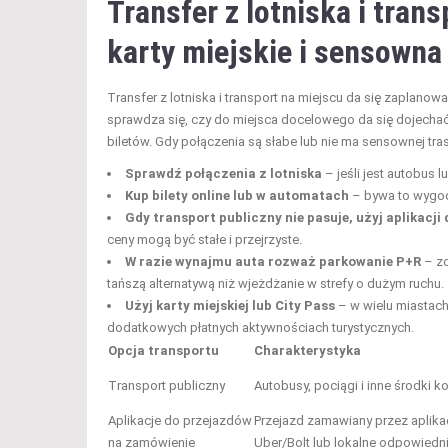
Transfer z lotniska i tran
karty miejskie i sensowna
Transfer z lotniska i transport na miejscu da się zaplano
sprawdza się, czy do miejsca docelowego da się dojechać 
biletów. Gdy połączenia są słabe lub nie ma sensownej tras
Sprawdź połączenia z lotniska
– jeśli jest autobus 
Kup bilety online lub w automatach
– bywa to wygodn
Gdy transport publiczny nie pasuje, użyj aplikacji
ceny mogą być stałe i przejrzyste.
W razie wynajmu auta rozważ parkowanie P+R
– zo
tańszą alternatywą niż wjeżdżanie w strefy o dużym ruchu.
Użyj karty miejskiej lub City Pass
– w wielu miastach
dodatkowych płatnych aktywnościach turystycznych.
Opcja transportu
Charakterystyka
Transport publiczny
Autobusy, pociągi i inne środki k
Aplikacje do przejazdów
Przejazd zamawiany przez aplikac
na zamówienie
Uber/Bolt lub lokalne odpowiedni