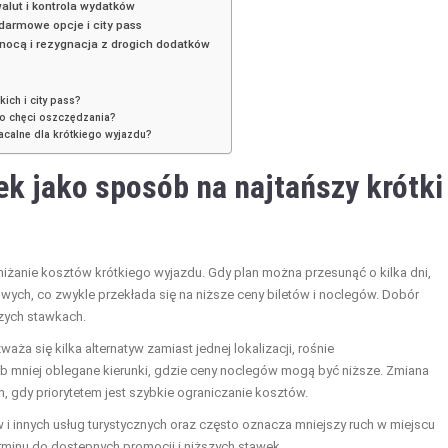
walut i kontrola wydatków
 darmowe opcje i city pass
nocą i rezygnacja z drogich dodatków
kich i city pass?
mo chęci oszczędzania?
łacalne dla krótkiego wyjazdu?
ek jako sposób na najtańszy krótki
niżanie kosztów krótkiego wyjazdu. Gdy plan można przesunąć o kilka dni,
ych, co zwykle przekłada się na niższe ceny biletów i noclegów. Dobór
szych stawkach.
ża się kilka alternatyw zamiast jednej lokalizacji, rośnie
b mniej oblegane kierunki, gdzie ceny noclegów mogą być niższe. Zmiana
, gdy priorytetem jest szybkie ograniczanie kosztów.
i innych usług turystycznych oraz często oznacza mniejszy ruch w miejscu
minu do dostępnych promocji i niższych stawek.