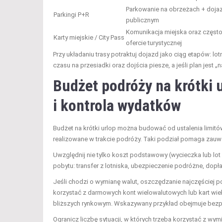
Parkowanie na obrzeżach + doja
Parkingi P+R
publicznym
Komunikacja miejska oraz częst
Karty miejskie / City Pass
ofercie turystycznej
Przy układaniu trasy potraktuj dojazd jako ciąg etapów: l
czasu na przesiadki oraz dojścia piesze, a jeśli plan jest
Budżet podróży
na krótki 
i kontrola wydatków
Budżet na krótki urlop można budować od ustalenia limitów
realizowane w trakcie podróży. Taki podział pomaga zauważ
Uwzględnij nie tylko koszt podstawowy (wycieczka lub lot
pobytu: transfer z lotniska, ubezpieczenie podróżne, dopł
Jeśli chodzi o wymianę walut, oszczędzanie najczęściej p
korzystać z darmowych kont wielowalutowych lub kart wiel
bliższych rynkowym. Wskazywany przykład obejmuje bezpła
Ogranicz liczbę sytuacji, w których trzeba korzystać z wym