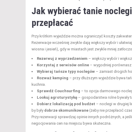
Jak wybierać
tanie noclegi
przepłacać
Przy krótkim wyjeździe można ograniczyć koszty zakwatero
Rezerwacje wcześniej zwykle dają większy wybór i ułatwiaj
wiosna i jesień), gdy w miastach jest zwykle mniej zatłocz
Rezerwuj z wyprzedzeniem
– większy wybór i większa
Korzystaj z serwisów online
– wygodniej porównasz o
Wybieraj tańsze typy noclegów
– zamiast drogich hot
Rozważ kemping
– przy dłuższym wyjeździe bywa tańs
kuchnia.
Sprawdź Couchsurfing
– to opcja darmowego noclegu
Lookuj agroturystykę
– gospodarstwa rolne bywały tań
Dobierz lokalizację pod budżet
– noclegi w drugiej l
by były
dobrze skomunikowane
(żeby nie przepłacić cza
Przy rezerwacji sprawdzaj opinie innych podróżnych, a jeś
negocjowania cen na miejscu bywa skuteczna.