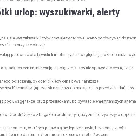
ótki urlop: wyszukiwarki, alerty
przydają się wyszukiwarki lotów oraz alerty cenowe. Warto porównywać dostęp
gować na korzystne okazje.
alają porównać oferty wielu linii lotniczych i uwzględniają różne lotniska wyl
 spadkach cen na interesujące połączenia, aby nie sprawdzać cen ręcznie
 danego połączenia, by ocenić, kiedy cena bywa najniższa.
ycznych” terminów (np. widok najtańszego miesiąca lub przedziału dat), aby
erz pod uwagę także loty z przesiadkami, bo bywa to element tańszych altern
e, rozważ podróż tylko z bagażem podręcznym, aby zmniejszyć ryzyko dopłat z
cenie momentu, w którym pojawiają się lepsze stawki, bez konieczności
kup biletu do dostępnych promocji i okresowych obniżek cen.