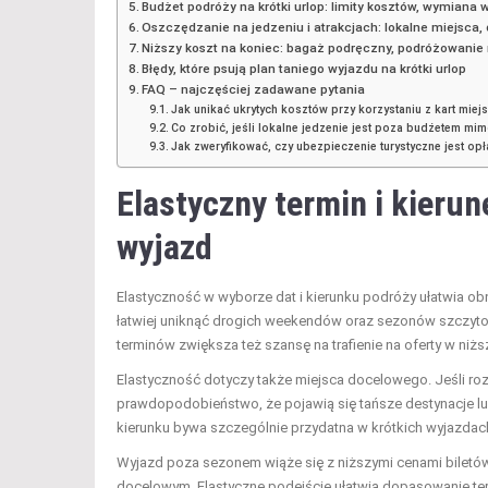
Budżet podróży na krótki urlop: limity kosztów, wymiana 
Oszczędzanie na jedzeniu i atrakcjach: lokalne miejsca,
Niższy koszt na koniec: bagaż podręczny, podróżowanie 
Błędy, które psują plan taniego wyjazdu na krótki urlop
FAQ – najczęściej zadawane pytania
Jak unikać ukrytych kosztów przy korzystaniu z kart miejs
Co zrobić, jeśli lokalne jedzenie jest poza budżetem mi
Jak zweryfikować, czy ubezpieczenie turystyczne jest op
Elastyczny termin i kierun
wyjazd
Elastyczność w wyborze dat i kierunku podróży ułatwia ob
łatwiej uniknąć drogich weekendów oraz sezonów szczytow
terminów zwiększa też szansę na trafienie na oferty w niż
Elastyczność dotyczy także miejsca docelowego. Jeśli rozwa
prawdopodobieństwo, że pojawią się tańsze destynacje lu
kierunku bywa szczególnie przydatna w krótkich wyjazdach
Wyjazd poza sezonem wiąże się z niższymi cenami biletów 
docelowym. Elastyczne podejście ułatwia dopasowanie ter