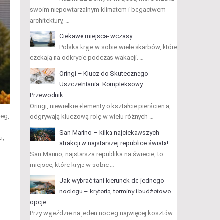
swoim niepowtarzalnym klimatem i bogactwem
architektury, …
Ciekawe miejsca- wczasy
Polska kryje w sobie wiele skarbów, które
czekają na odkrycie podczas wakacji. …
Oringi – Klucz do Skutecznego
Uszczelniania: Kompleksowy
Przewodnik
Oringi, niewielkie elementy o kształcie pierścienia,
leg,
odgrywają kluczową rolę w wielu różnych …
San Marino – kilka najciekawszych
i,
atrakcji w najstarszej republice świata!
San Marino, najstarsza republika na świecie, to
miejsce, które kryje w sobie …
Jak wybrać tani kierunek do jednego
noclegu – kryteria, terminy i budżetowe
opcje
Przy wyjeździe na jeden nocleg najwięcej kosztów