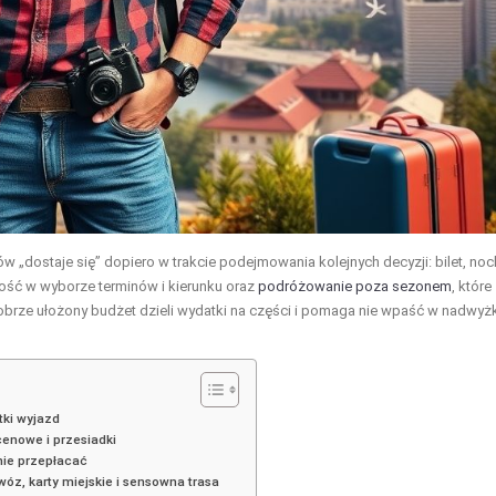
w „dostaje się” dopiero w trakcie podejmowania kolejnych decyzji: bilet, noc
ność w wyborze terminów i kierunku oraz
podróżowanie poza sezonem
, które
Dobrze ułożony budżet dzieli wydatki na części i pomaga nie wpaść w nadwyżk
tki wyjazd
 cenowe i przesiadki
nie przepłacać
ewóz, karty miejskie i sensowna trasa