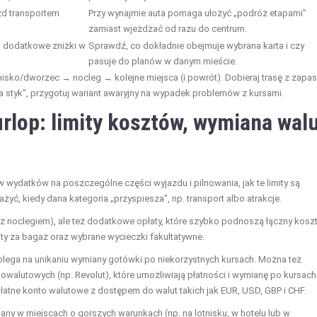
zd transportem
Przy wynajmie auta pomaga ułożyć „podróż etapami”
zamiast wjeżdżać od razu do centrum.
o dodatkowe zniżki w
Sprawdź, co dokładnie obejmuje wybrana karta i czy
pasuje do planów w danym mieście.
otnisko/dworzec → nocleg → kolejne miejsca (i powrót). Dobieraj trasę z zap
 „na styk”, przygotuj wariant awaryjny na wypadek problemów z kursami.
urlop: limity kosztów, wymiana wal
 wydatków na poszczególne części wyjazdu i pilnowania, jak te limity są
yć, kiedy dana kategoria „przyspiesza”, np. transport albo atrakcje.
 z noclegiem), ale też dodatkowe opłaty, które szybko podnoszą łączny kosz
aty za bagaż oraz wybrane wycieczki fakultatywne.
olega na unikaniu wymiany gotówki po niekorzystnych kursach. Można też
owalutowych (np. Revolut), które umożliwiają płatności i wymianę po kursach
tne konto walutowe z dostępem do walut takich jak EUR, USD, GBP i CHF.
iany w miejscach o gorszych warunkach (np. na lotnisku, w hotelu lub w