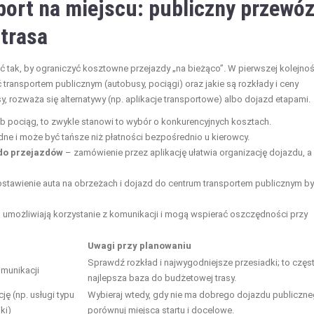
sport na miejscu: publiczny przewóz
 trasa
wać tak, by ograniczyć kosztowne przejazdy „na bieżąco”. W pierwszej kolejnoś
transportem publicznym (autobusy, pociągi) oraz jakie są rozkłady i ceny
y, rozważa się alternatywy (np. aplikacje transportowe) albo dojazd etapami.
lub pociąg, to zwykle stanowi to wybór o konkurencyjnych kosztach.
e i może być tańsze niż płatności bezpośrednio u kierowcy.
 do przejazdów
– zamówienie przez aplikację ułatwia organizację dojazdu, a
stawienie auta na obrzeżach i dojazd do centrum transportem publicznym b
 umożliwiają korzystanie z komunikacji i mogą wspierać oszczędności przy
Uwagi przy planowaniu
Sprawdź rozkład i najwygodniejsze przesiadki; to częs
omunikacji
najlepsza baza do budżetowej trasy.
ję (np. usługi typu
Wybieraj wtedy, gdy nie ma dobrego dojazdu publiczne
ki)
porównuj miejsca startu i docelowe.