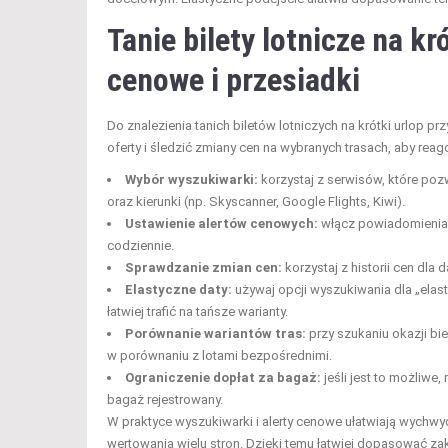
Tanie bilety lotnicze na kr
cenowe i przesiadki
Do znalezienia tanich biletów lotniczych na krótki urlop 
oferty i śledzić zmiany cen na wybranych trasach, aby rea
Wybór wyszukiwarki:
korzystaj z serwisów, które pozw
oraz kierunki (np. Skyscanner, Google Flights, Kiwi).
Ustawienie alertów cenowych:
włącz powiadomienia o
codziennie.
Sprawdzanie zmian cen:
korzystaj z historii cen dla
Elastyczne daty:
używaj opcji wyszukiwania dla „elast
łatwiej trafić na tańsze warianty.
Porównanie wariantów tras:
przy szukaniu okazji bi
w porównaniu z lotami bezpośrednimi.
Ograniczenie dopłat za bagaż:
jeśli jest to możliw
bagaż rejestrowany.
W praktyce wyszukiwarki i alerty cenowe ułatwiają wychwy
wertowania wielu stron. Dzięki temu łatwiej dopasować za