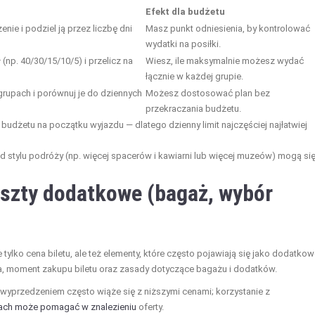
Efekt dla budżetu
enie i podziel ją przez liczbę dni
Masz punkt odniesienia, by kontrolować
wydatki na posiłki.
 (np. 40/30/15/10/5) i przelicz na
Wiesz, ile maksymalnie możesz wydać
łącznie w każdej grupie.
grupach i porównuj je do dziennych
Możesz dostosować plan bez
przekraczania budżetu.
budżetu na początku wyjazdu — dlatego dzienny limit najczęściej najłatwiej
d stylu podróży (np. więcej spacerów i kawiarni lub więcej muzeów) mogą si
koszty dodatkowe (bagaż, wybór
ie tylko cena biletu, ale też elementy, które często pojawiają się jako dodatko
ka, moment zakupu biletu oraz zasady dotyczące bagażu i dodatków.
wyprzedzeniem często wiąże się z niższymi cenami; korzystanie z
mach może pomagać w znalezieniu
oferty.