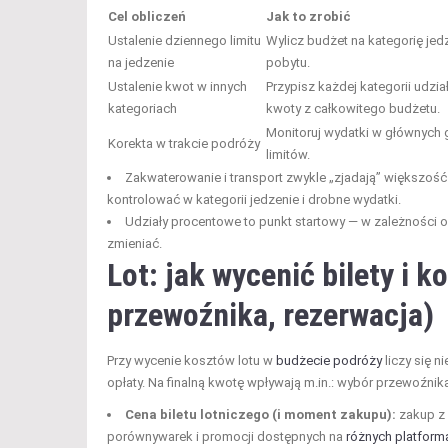
Cel obliczeń
Jak to zrobić
Ustalenie dziennego limitu
Wylicz budżet na kategorię jedz
na jedzenie
pobytu.
Ustalenie kwot w innych
Przypisz każdej kategorii udział
kategoriach
kwoty z całkowitego budżetu.
Monitoruj wydatki w głównych 
Korekta w trakcie podróży
limitów.
Zakwaterowanie i transport zwykle „zjadają” większość 
kontrolować w kategorii jedzenie i drobne wydatki.
Udziały procentowe to punkt startowy — w zależności o
zmieniać.
Lot: jak wycenić bilety i 
przewoźnika, rezerwacja)
Przy wycenie kosztów lotu w
budżecie podróży
liczy się n
opłaty. Na finalną kwotę wpływają m.in.: wybór przewoźni
Cena biletu lotniczego (i moment zakupu):
zakup z 
porównywarek i promocji dostępnych na
różnych platfor