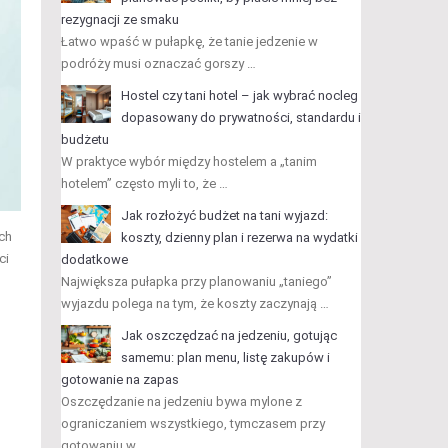
rezygnacji ze smaku
Łatwo wpaść w pułapkę, że tanie jedzenie w
podróży musi oznaczać gorszy …
Hostel czy tani hotel – jak wybrać nocleg
dopasowany do prywatności, standardu i
budżetu
W praktyce wybór między hostelem a „tanim
hotelem” często myli to, że …
Jak rozłożyć budżet na tani wyjazd:
ich
koszty, dzienny plan i rezerwa na wydatki
ci
dodatkowe
Największa pułapka przy planowaniu „taniego”
wyjazdu polega na tym, że koszty zaczynają …
Jak oszczędzać na jedzeniu, gotując
samemu: plan menu, listę zakupów i
gotowanie na zapas
Oszczędzanie na jedzeniu bywa mylone z
ograniczaniem wszystkiego, tymczasem przy
gotowaniu w …