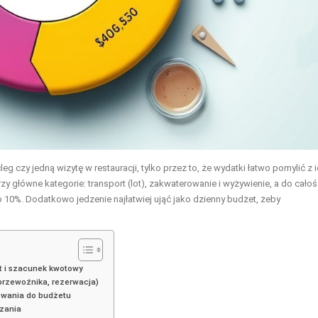
eg czy jedną wizytę w restauracji, tylko przez to, że wydatki łatwo pomylić z 
y główne kategorie: transport (lot), zakwaterowanie i wyżywienie, a do całoś
o 10%. Dodatkowo jedzenie najłatwiej ująć jako dzienny budżet, żeby
nt i szacunek kwotowy
 przewoźnika, rezerwacja)
owania do budżetu
dzania