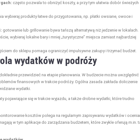
rgach:
często pozwala to obniżyć koszty, a przy tym ułatwia dobór świeżych
ia wybieraj produkty łatwe do przygotowania, np. płatki owsiane, owoce i
:
gotowanie lub grillowanie bywa tańszą alternatywą niż jedzenie w lokalach.
ście, wybieraj lokalne bary i mniej „turystyczne” miejsca zamiast najbardziej
yjściem do sklepu pomaga ograniczyć impulsywne zakupy i trzymać budżet.
rola wydatków w podróży
ę dokładnie przewidzieć na etapie planowania. W budżecie można uwzględnić
problemów finansowych w trakcie podróży. Ogólna zasada zakłada doliczenie
widziane wydatki.
 pojawiające się w trakcie wyjazdu, a także drobne wydatki, które trudno
monitorowanie kosztów polega na regularnym zapisywaniu wydatków i ocenian
gają w tym aplikacje do zarządzania budżetem, które zwykle oferują m.in. t
lę wydatków