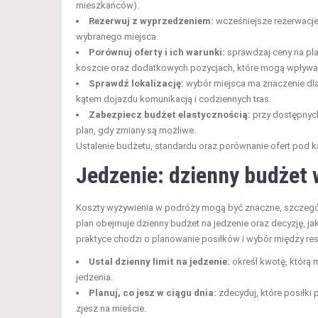
mieszkańców).
Rezerwuj z wyprzedzeniem:
wcześniejsze rezerwacje
wybranego miejsca.
Porównuj oferty i ich warunki:
sprawdzaj ceny na pla
koszcie oraz dodatkowych pozycjach, które mogą wpływać na
Sprawdź lokalizację:
wybór miejsca ma znaczenie dl
kątem dojazdu komunikacją i codziennych tras.
Zabezpiecz budżet elastycznością:
przy dostępnych
plan, gdy zmiany są możliwe.
Ustalenie budżetu, standardu oraz porównanie ofert pod 
Jedzenie: dzienny budżet 
Koszty wyżywienia w podróży mogą być znaczne, szczególn
plan obejmuje dzienny budżet na jedzenie oraz decyzję, j
praktyce chodzi o planowanie posiłków i wybór między re
Ustal dzienny limit na jedzenie:
określ kwotę, którą 
jedzenia.
Planuj, co jesz w ciągu dnia:
zdecyduj, które posiłki 
zjesz na mieście.