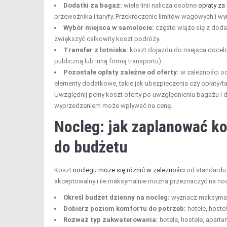
Dodatki za bagaż:
wiele linii nalicza osobne
opłaty za
przewoźnika i taryfy. Przekroczenie limitów wagowych i wy
Wybór miejsca w samolocie:
często wiąże się z doda
zwiększyć całkowity koszt podróży.
Transfer z lotniska:
koszt dojazdu do miejsca docelo
publiczną lub inną formą transportu).
Pozostałe opłaty zależne od oferty:
w zależności od
elementy dodatkowe, takie jak ubezpieczenia czy opłaty/ta
Uwzględnij pełny koszt oferty po uwzględnieniu bagażu i 
wyprzedzeniem może wpływać na cenę.
Nocleg: jak zaplanować k
do budżetu
Koszt
noclegu może się różnić w zależności
od standardu i
akceptowalny i ile maksymalnie można przeznaczyć na noc
Określ budżet dzienny na nocleg:
wyznacz maksymaln
Dobierz poziom komfortu do potrzeb:
hotele, hoste
Rozważ typ zakwaterowania:
hotele, hostele, apart