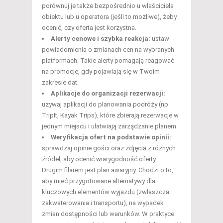
porównuj je także bezpośrednio u właściciela
obiektu lub u operatora (jeśli to możliwe), żeby
ocenić, czy oferta jest korzystna.
Alerty cenowe i szybka reakcja:
ustaw
powiadomienia o zmianach cen na wybranych
platformach. Takie alerty pomagają reagować
na promocje, gdy pojawiają się w Twoim
zakresie dat.
Aplikacje do organizacji rezerwacji:
używaj aplikacji do planowania podróży (np.
TripIt, Kayak Trips), które zbierają rezerwacje w
jednym miejscu i ułatwiają zarządzanie planem.
Weryfikacja ofert na podstawie opinii:
sprawdzaj opinie gości oraz zdjęcia z różnych
źródeł, aby ocenić wiarygodność oferty.
Drugim filarem jest plan awaryjny. Chodzi o to,
aby mieć przygotowane alternatywy dla
kluczowych elementów wyjazdu (zwłaszcza
zakwaterowania i transportu), na wypadek
zmian dostępności lub warunków. W praktyce