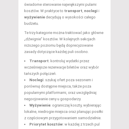
świadome sterowanie największymi pulami
kosztów. W praktyce to
transport
,
noclegi
i
wyżywienie
decydują o wysokości całego
budżetu.
Te trzy kategorie można traktować jako główne
„dźwignie” kosztów. W kolejnych sekcjach
niższego poziomu będą doprecyzowane
zasady dotyczące każdej puli osobno.
Transport
: kontroluj wydatki przez
wcześniejsze rezerwacje biletów oraz wybór
tańszych połączeń.
Noclegi
: szukaj ofert poza sezonem i
porównuj dostępne miejsca, także poza
popularnymi platformami, oraz uwzględniaj
negocjowanie ceny u gospodarzy.
Wyżywienie
: ograniczaj koszty, wybierając
lokalne, niedrogie miejsca oraz planując posiłki
z częściowym przygotowaniem samodzielnie.
Priorytet kosztów
: w każdej z trzech pul