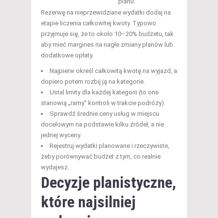
planu.
Rezerwę na nieprzewidziane wydatki dodaj na
etapie liczenia całkowitej kwoty. Typowo
przyjmuje się, że to około 10–20% budżetu, tak
aby mieć margines na nagłe zmiany planów lub
dodatkowe opłaty.
Najpierw określ całkowitą kwotę na wyjazd, a
dopiero potem rozbij ją na kategorie.
Ustal limity dla każdej kategorii (to one
stanowią „ramy” kontroli w trakcie podróży).
Sprawdź średnie ceny usług w miejscu
docelowym na podstawie kilku źródeł, a nie
jednej wyceny.
Rejestruj wydatki planowane i rzeczywiste,
żeby porównywać budżet z tym, co realnie
wydajesz.
Decyzje planistyczne,
które najsilniej