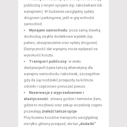
publiczną z innymi opcjami (np. taksówkami lub
wynajmem). W budżecie uwzględnij opłaty
drogowe i parkingowe, jeśli w grę wchodzi
samochód.
Wynajem samochodu:
poza samą stawką
dochodzą zwykle dodatkowe wydatki (np.
paliwo, ubezpieczenie oraz opłaty drogowe).
Elastyczność dat wynajmu może wpływać na
wysokość kosztu.
Transport publiczny:
w wielu
destynacjach bywa tańszą alternatywą dla
wynajmu samochodu i taksówek, szczególnie
gdy da się rozdzielić przejazdy na krótsze
odcinki i częściowo poruszać pieszo.
Rezerwacje z wyprzedzeniem i
elastyczność:
zmiana godzin i terminów (tam,
gdzie to możliwe) oraz zakup wcześniej często
pozwalają
znaleźć tańsze opcje
.
Przy liczeniu kosztów transportu uwzględniaj
nie tylko główny przejazd, ale też
„dodatki”
: