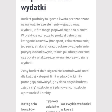
wydatki
Budżet podróży to łączna kwota przeznaczona
na najważniejsze elementy wyjazdu oraz
wydatki, które mogą pojawić się poza planem.
W praktyce oznacza to podział całości na
kategorie kosztów (transport, zakwaterowanie,
jedzenie, atrakcje) oraz osobne uwzględnianie
pozycji dodatkowych, takich jak ubezpieczenie
czy opłaty, a także rezerwy na nieprzewidziane
wydatki.
Żeby budżet dało się realnie kontrolować, ustal
dla każdej kategorii limit wydatków. Limity
pomagają zauważyć, gdy dana część budżetu
„zjada się” szybciej niż planowano, i szybciej
wprowadzić korekty.
Typowy
Kategoria
Co zwykle wchodzi
udział w
kosztów
w koszt