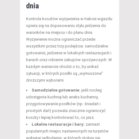
dnia
Kontrola kosztów wyżywienia w trakcie wyjazdu
opiera się na dopasowaniu stylu jedzenia do
warunków na miejscu i do planu dnia.
Wyżywienie można ograniczać przede
wszystkim przez trzy podejścia: samodzielne
gotowanie, jedzenie w lokalnych restauracjach i
barach oraz robienie zakupów spożywczych. W
każdym wariancie chodzi o to, by unikać
sytuacji, w których posiłki są „wymuszone”
droższymi wyborami.
Samodzielne gotowanie:
jeśli nocleg
udostępnia kuchnię lub aneks kuchenny,
przygotowywanie posiłków (np. śniadań i
prostych dań) pozwala znacznie ograniczyć
koszty i lepiej kontrolować to, co jesz.
Lokalne restauracje i bary:
zamiast
popularnych miejsc nastawionych na turystów
wybieraj jadłodajnie, w których stołują się