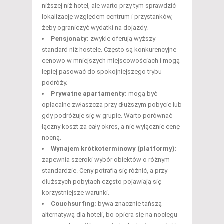
niższej niż hotel, ale warto przy tym sprawdzić
lokalizację względem centrum i przystanków,
żeby ograniczyć wydatki na dojazdy.
Pensjonaty:
zwykle oferują wyższy
standard niż hostele. Często są konkurencyjne
cenowo w mniejszych miejscowościach i mogą
lepiej pasować do spokojniejszego trybu
podróży.
Prywatne apartamenty:
mogą być
opłacalne zwłaszcza przy dłuższym pobycie lub
gdy podróżuje się w grupie. Warto porównać
łączny koszt za cały okres, a nie wyłącznie cenę
nocną.
Wynajem krótkoterminowy (platformy):
zapewnia szeroki wybór obiektów o różnym
standardzie. Ceny potrafią się różnić, a przy
dłuższych pobytach często pojawiają się
korzystniejsze warunki.
Couchsurfing:
bywa znacznie tańszą
alternatywą dla hoteli, bo opiera się na noclegu