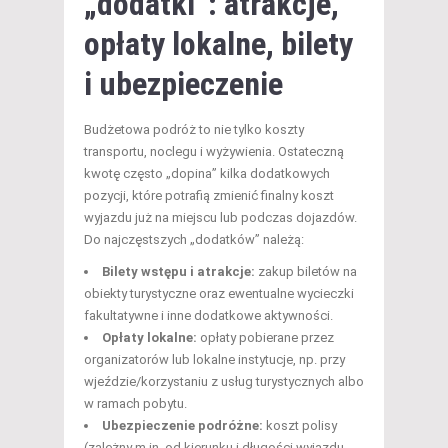
„dodatki”: atrakcje,
opłaty lokalne, bilety
i ubezpieczenie
Budżetowa podróż to nie tylko koszty
transportu, noclegu i wyżywienia. Ostateczną
kwotę często „dopina” kilka dodatkowych
pozycji, które potrafią zmienić finalny koszt
wyjazdu już na miejscu lub podczas dojazdów.
Do najczęstszych „dodatków” należą:
Bilety wstępu i atrakcje:
zakup biletów na
obiekty turystyczne oraz ewentualne wycieczki
fakultatywne i inne dodatkowe aktywności.
Opłaty lokalne:
opłaty pobierane przez
organizatorów lub lokalne instytucje, np. przy
wjeździe/korzystaniu z usług turystycznych albo
w ramach pobytu.
Ubezpieczenie podróżne:
koszt polisy
(zależny m.in. od kierunku i długości wyjazdu