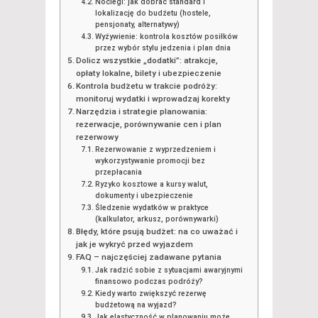
Noclegi: jak dobrać standard i
lokalizację do budżetu (hostele,
pensjonaty, alternatywy)
Wyżywienie: kontrola kosztów posiłków
przez wybór stylu jedzenia i plan dnia
Dolicz wszystkie „dodatki”: atrakcje,
opłaty lokalne, bilety i ubezpieczenie
Kontrola budżetu w trakcie podróży:
monitoruj wydatki i wprowadzaj korekty
Narzędzia i strategie planowania:
rezerwacje, porównywanie cen i plan
rezerwowy
Rezerwowanie z wyprzedzeniem i
wykorzystywanie promocji bez
przepłacania
Ryzyko kosztowe a kursy walut,
dokumenty i ubezpieczenie
Śledzenie wydatków w praktyce
(kalkulator, arkusz, porównywarki)
Błędy, które psują budżet: na co uważać i
jak je wykryć przed wyjazdem
FAQ – najczęściej zadawane pytania
Jak radzić sobie z sytuacjami awaryjnymi
finansowo podczas podróży?
Kiedy warto zwiększyć rezerwę
budżetową na wyjazd?
Jak elastyczność w planowaniu może