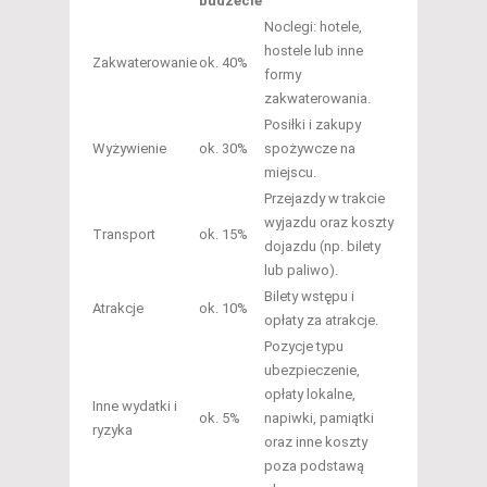
budżecie
Noclegi: hotele,
hostele lub inne
Zakwaterowanie
ok. 40%
formy
zakwaterowania.
Posiłki i zakupy
Wyżywienie
ok. 30%
spożywcze na
miejscu.
Przejazdy w trakcie
wyjazdu oraz koszty
Transport
ok. 15%
dojazdu (np. bilety
lub paliwo).
Bilety wstępu i
Atrakcje
ok. 10%
opłaty za atrakcje.
Pozycje typu
ubezpieczenie,
opłaty lokalne,
Inne wydatki i
ok. 5%
napiwki, pamiątki
ryzyka
oraz inne koszty
poza podstawą