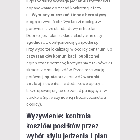
u gospodarzy. Wymaga jednak elastyczności i
dopasowania do zasad konkretnej oferty.
Wymiany mieszkań i inne alternatywy:
mogą pozwolić obniżyć koszt noclegu w
porównaniu ze standardowymi hotelami.
Dobrze, jeśli plan zakłada elastyczne daty i
zgodność z dostępnością gospodarzy.
Przy wyborze lokalizacji w okolicy
centrum
lub
przystanków komunikacji publicznej
ograniczasz potrzebę korzystania z taksówek i
skracasz czas dojazdów. Przed rezerwacją
porównaj
opinie
oraz sprawdź
warunki
anulacji
i ewentualne dodatkowe opłaty, a
także upewnij się co do zasad panujących w
obiekcie (np. ciszy nocnej i bezpieczeństwa
okolicy).
Wyżywienie: kontrola
kosztów posiłków przez
wybór stylu jedzenia i plan