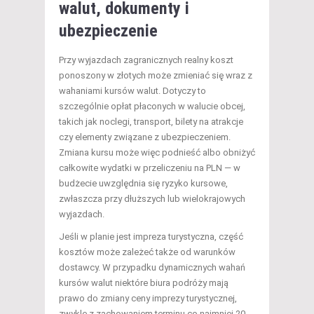
walut, dokumenty i
ubezpieczenie
Przy wyjazdach zagranicznych realny koszt
ponoszony w złotych może zmieniać się wraz z
wahaniami kursów walut. Dotyczy to
szczególnie opłat płaconych w walucie obcej,
takich jak noclegi, transport, bilety na atrakcje
czy elementy związane z ubezpieczeniem.
Zmiana kursu może więc podnieść albo obniżyć
całkowite wydatki w przeliczeniu na PLN — w
budżecie uwzględnia się ryzyko kursowe,
zwłaszcza przy dłuższych lub wielokrajowych
wyjazdach.
Jeśli w planie jest impreza turystyczna, część
kosztów może zależeć także od warunków
dostawcy. W przypadku dynamicznych wahań
kursów walut niektóre biura podróży mają
prawo do zmiany ceny imprezy turystycznej,
zwykle z zachowaniem terminu co najmniej 20