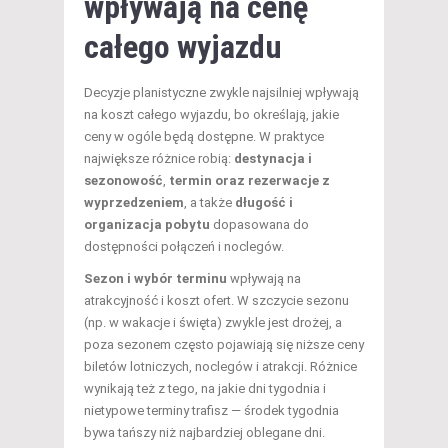
wpływają na cenę
całego wyjazdu
Decyzje planistyczne zwykle najsilniej wpływają
na koszt całego wyjazdu, bo określają, jakie
ceny w ogóle będą dostępne. W praktyce
największe różnice robią:
destynacja i
sezonowość
,
termin oraz rezerwacje z
wyprzedzeniem
, a także
długość i
organizacja pobytu
dopasowana do
dostępności połączeń i noclegów.
Sezon i wybór terminu
wpływają na
atrakcyjność i koszt ofert. W szczycie sezonu
(np. w wakacje i święta) zwykle jest drożej, a
poza sezonem często pojawiają się niższe ceny
biletów lotniczych, noclegów i atrakcji. Różnice
wynikają też z tego, na jakie dni tygodnia i
nietypowe terminy trafisz — środek tygodnia
bywa tańszy niż najbardziej oblegane dni.