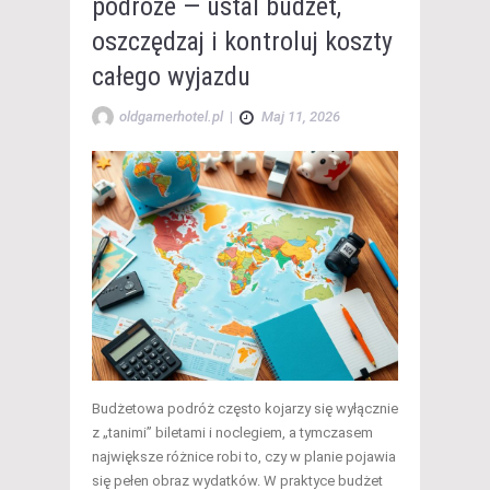
podróże — ustal budżet,
oszczędzaj i kontroluj koszty
całego wyjazdu
oldgarnerhotel.pl
|
Maj 11, 2026
Budżetowa podróż często kojarzy się wyłącznie
z „tanimi” biletami i noclegiem, a tymczasem
największe różnice robi to, czy w planie pojawia
się pełen obraz wydatków. W praktyce budżet