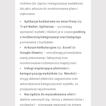
mobilne (do zapisu i kategoryzacji wydatków)
lub jako arkusze do monitorowania planu i
wykonania.
Aplikacje budżetowe na smartfony
(np.
Trail Wallet
,
Splitwise
) – pozwalają
wpisywać wydatki i śledzić je w czasie
podróży,
z możliwością kategoryzacji oraz bieżącego
porównania z budżetem.
Arkusze kalkulacyjne
(np.
Excel
lub
Google Sheets
) – umożliwiają prowadzenie
wersji planowanej i faktycznej oraz
monitorowanie rozbieżności między nimi.
Usługi wspierające płatności i
kategoryzację wydatków
(np.
Revolut
) –
mogą ułatwiać płatności zagraniczne oraz
automatycznie kategoryzować wydatki, co
przyspiesza raportowanie.
Narzędzia do wyszukiwania ofert
i
alertów cenowych (np. strony z alertami lotów i
noclegów) – pomagają reagować na zmiany