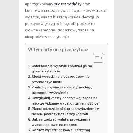
uporządkowany
budżet podróży
oraz
konsekwentne zapisywanie wydatków w trakcie
wyjazdu, wraz z bieżącą korektą decyzji. W
praktyce większą różnicę robi podział na
główne kategorie i dodatkowy zapas na
niespodziewane sytuacje.
W tym artykule przeczytasz
Ustal budżet wyjazdu i podziel go na
główne kategorie
Śledź wydatki na bieżąco, żeby nie
przekroczyć limitu
Kontroluj największe koszty: noclegi,
transport i wyżywienie
Uwzględnij koszty dodatkowe, zapas na
nieprzewidziane wydatki i zmienność cen
Planuj oszczędności przed wyjazdem i w
trakcie podróży bez utraty kontroli
Jak zarządzać walutą, prowizjami i
wypłatą gotówki na miejscu
Rozlicz wydatki grupowe i utrzymaj