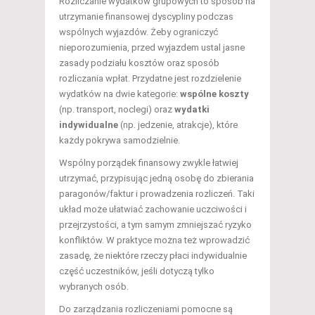
Rozliczanie wydatków grupowych to sposób na
utrzymanie finansowej dyscypliny podczas
wspólnych wyjazdów. Żeby ograniczyć
nieporozumienia, przed wyjazdem ustal jasne
zasady podziału kosztów oraz sposób
rozliczania wpłat. Przydatne jest rozdzielenie
wydatków na dwie kategorie:
wspólne koszty
(np. transport, noclegi) oraz
wydatki
indywidualne
(np. jedzenie, atrakcje), które
każdy pokrywa samodzielnie.
Wspólny porządek finansowy zwykle łatwiej
utrzymać, przypisując jedną osobę do zbierania
paragonów/faktur i prowadzenia rozliczeń. Taki
układ może ułatwiać zachowanie uczciwości i
przejrzystości, a tym samym zmniejszać ryzyko
konfliktów. W praktyce można też wprowadzić
zasadę, że niektóre rzeczy płaci indywidualnie
część uczestników, jeśli dotyczą tylko
wybranych osób.
Do zarządzania rozliczeniami pomocne są