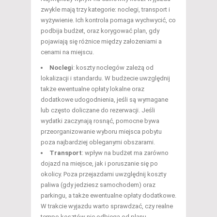
zwykle mają trzy kategorie: noclegi, transport i
wyżywienie. Ich kontrola pomaga wychwycić, co
podbija budżet, oraz korygować plan, gdy
pojawiają się różnice między założeniami a
cenami na miejscu.
Noclegi
: koszty noclegów zależą od
lokalizacji i standardu. W budżecie uwzględnij
także ewentualne opłaty lokalne oraz
dodatkowe udogodnienia, jeśli są wymagane
lub często doliczane do rezerwacji. Jeśli
wydatki zaczynają rosnąć, pomocne bywa
przeorganizowanie wyboru miejsca pobytu
poza najbardziej obleganymi obszarami.
Transport
: wpływ na budżet ma zarówno
dojazd na miejsce, jak i poruszanie się po
okolicy. Poza przejazdami uwzględnij koszty
paliwa (gdy jedziesz samochodem) oraz
parkingu, a także ewentualne opłaty dodatkowe.
W trakcie wyjazdu warto sprawdzać, czy realne
tempo kosztów nie odbiega od planu.