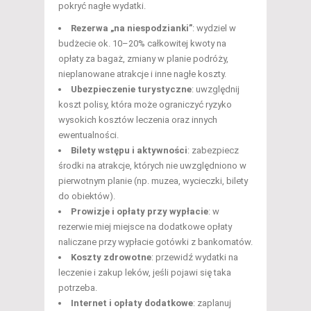
pokryć nagłe wydatki.
Rezerwa „na niespodzianki”
: wydziel w
budżecie ok. 10–20% całkowitej kwoty na
opłaty za bagaż, zmiany w planie podróży,
nieplanowane atrakcje i inne nagłe koszty.
Ubezpieczenie turystyczne
: uwzględnij
koszt polisy, która może ograniczyć ryzyko
wysokich kosztów leczenia oraz innych
ewentualności.
Bilety wstępu i aktywności
: zabezpiecz
środki na atrakcje, których nie uwzględniono w
pierwotnym planie (np. muzea, wycieczki, bilety
do obiektów).
Prowizje i opłaty przy wypłacie
: w
rezerwie miej miejsce na dodatkowe opłaty
naliczane przy wypłacie gotówki z bankomatów.
Koszty zdrowotne
: przewidź wydatki na
leczenie i zakup leków, jeśli pojawi się taka
potrzeba.
Internet i opłaty dodatkowe
: zaplanuj