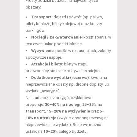
Prosty podział budżetu na najważniejsze
obszary:
Transport
: dojazd i powrót (np. paliwo,
bilety lotnicze, bilety kolejowe) oraz koszty
parkingów.
Noclegi / zakwaterowanie
: koszt spania, w
tym ewentualne podatki lokalne.
Wyżywienie
: posiłki w restauracjach, zakupy
spożywcze i napoje.
Atrakcje i bilety
: bilety wstępu,
przewodnicy oraz inne rozrywki na miejscu.
Dodatkowe wydatki (rezerwa)
: kwota na
nieprzewidziane koszty, np. drobne dopłaty lub
wydatki „awaryjne”.
Na start możesz przyjąć przykładowe
proporcje:
30–40% na noclegi
,
25–35% na
transport
,
15–20% na wyżywienie
oraz
5–
10% na atrakcje
(zwykle z osobną rezerwą na
nieprzewidziane wydatki). Rezerwę można
ustalić na
10–20%
całego budżetu.