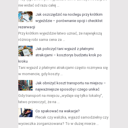
nie widać od razu całej …
Jak oszczędzić na noclegu przy krótkim
wyjeździe – porównanie opcji i checklist
rezerwacji
Przy krótkim wyjeździe łatwo uznać, że największą
różnicę robi sama cena za …
Jak policzyć tani wyjazd z płatnymi
atrakcjami – kosztorys budżetu krok po
kroku
Tani wyjazd z płatnymi atrakcjami często rozmywa się
w momencie, gdy koszty …
Jak obniżyć koszt transportu na miejscu –
najważniejsze sposoby i czego unikać
Gdy transport na miejscu „wydaje się tylko lokalny”,
łatwo przeoczyć, że na …
Co spakować na wakacje?
Plecak czy walizka, wyjazd samodzielny czy
wycieczka zorganizowana? To w dużej mierze …