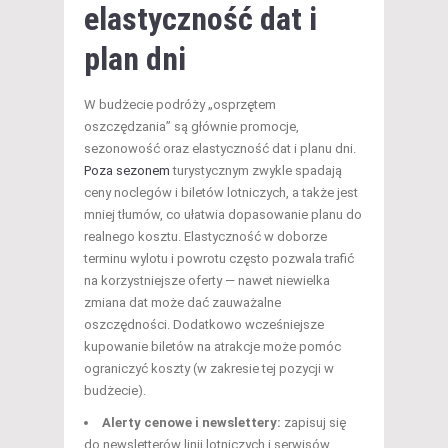
elastyczność dat i
plan dni
W budżecie podróży „osprzętem
oszczędzania” są głównie promocje,
sezonowość oraz elastyczność dat i planu dni.
Poza sezonem
turystycznym zwykle spadają
ceny noclegów i biletów lotniczych, a także jest
mniej tłumów, co ułatwia dopasowanie planu do
realnego kosztu. Elastyczność w doborze
terminu wylotu i powrotu często pozwala trafić
na korzystniejsze oferty — nawet niewielka
zmiana dat może dać zauważalne
oszczędności. Dodatkowo wcześniejsze
kupowanie biletów na atrakcje może pomóc
ograniczyć koszty (w zakresie tej pozycji w
budżecie).
Alerty cenowe i newslettery:
zapisuj się
do newsletterów linii lotniczych i serwisów