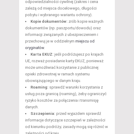
odpowiedzialności cywilnej (zakres i cena
zależą od miejsca docelowego, długości
pobytu i wybranego wariantu ochrony).
Kopie dokumentów:
zrób kopie ważnych
dokumentów (np. paszportu/dowodu) oraz
informacji związanych z ubezpieczeniem i
przechowuj je w oddzielnym
miejscu od
oryginałów
.
Karta EKUZ:
jeśli podróżujesz po krajach
UE, rozważ posiadanie karty EKUZ, ponieważ
może umożliwiać korzystanie z publicznej
opieki zdrowotnej w ramach systemu
obowiązującego w danym kraju.
Roaming:
sprawdź warunki korzystania z
usług poza granicą (roaming), żeby ograniczyć
ryzyko kosztów za połączenia i transmisję
danych.
Szczepienia:
przed wyjazdem sprawdź
informacje dotyczące szczepień w zależności
od kierunku podróży; zasady mogą się różnić w
zależności od kraju.