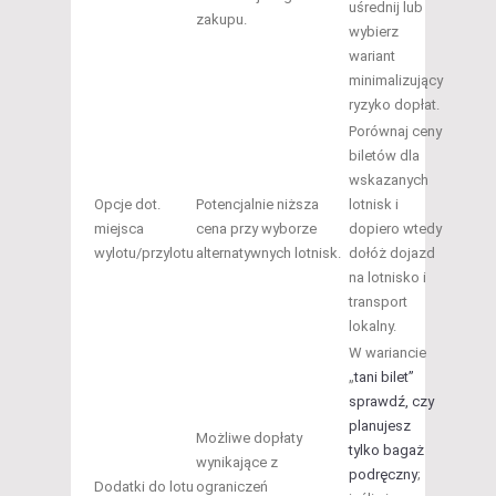
uśrednij lub
zakupu.
wybierz
wariant
minimalizujący
ryzyko dopłat.
Porównaj ceny
biletów dla
wskazanych
Opcje dot.
Potencjalnie niższa
lotnisk i
miejsca
cena przy wyborze
dopiero wtedy
wylotu/przylotu
alternatywnych lotnisk.
dołóż dojazd
na lotnisko i
transport
lokalny.
W wariancie
„
tani bilet”
sprawdź, czy
planujesz
Możliwe dopłaty
tylko bagaż
wynikające z
podręczny
;
Dodatki do lotu
ograniczeń