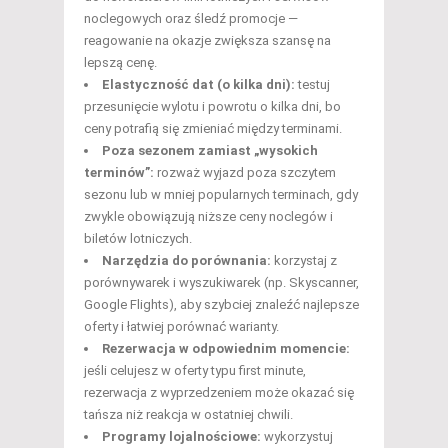
noclegowych oraz śledź promocje —
reagowanie na okazje zwiększa szansę na
lepszą cenę.
Elastyczność dat (o kilka dni):
testuj
przesunięcie wylotu i powrotu o kilka dni, bo
ceny potrafią się zmieniać między terminami.
Poza sezonem zamiast „wysokich
terminów”:
rozważ wyjazd poza szczytem
sezonu lub w mniej popularnych terminach, gdy
zwykle obowiązują niższe ceny noclegów i
biletów lotniczych.
Narzędzia do porównania:
korzystaj z
porównywarek i wyszukiwarek (np. Skyscanner,
Google Flights), aby szybciej znaleźć najlepsze
oferty i łatwiej porównać warianty.
Rezerwacja w odpowiednim momencie:
jeśli celujesz w oferty typu first minute,
rezerwacja z wyprzedzeniem może okazać się
tańsza niż reakcja w ostatniej chwili.
Programy lojalnościowe:
wykorzystuj