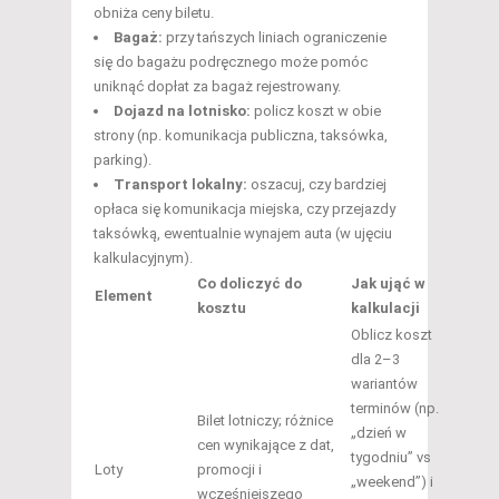
obniża ceny biletu.
Bagaż:
przy tańszych liniach ograniczenie
się do bagażu podręcznego może pomóc
uniknąć dopłat za bagaż rejestrowany.
Dojazd na lotnisko:
policz koszt w obie
strony (np. komunikacja publiczna, taksówka,
parking).
Transport lokalny:
oszacuj, czy bardziej
opłaca się komunikacja miejska, czy przejazdy
taksówką, ewentualnie wynajem auta (w ujęciu
kalkulacyjnym).
Co doliczyć do
Jak ująć w
Element
kosztu
kalkulacji
Oblicz koszt
dla 2–3
wariantów
terminów (np.
Bilet lotniczy; różnice
„dzień w
cen wynikające z dat,
tygodniu” vs
Loty
promocji i
„weekend”) i
wcześniejszego