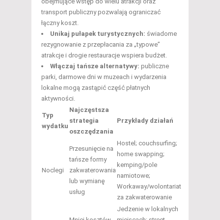
obejmujące wstęp do wielu atrakcji oraz
transport publiczny pozwalają ograniczać
łączny koszt.
Unikaj pułapek turystycznych:
świadome
rezygnowanie z przepłacania za „typowe”
atrakcje i drogie restauracje wspiera budżet.
Włączaj tańsze alternatywy:
publiczne
parki, darmowe dni w muzeach i wydarzenia
lokalne mogą zastąpić część płatnych
aktywności.
Najczęstsza
Typ
strategia
Przykłady działań
wydatku
oszczędzania
Hostel; couchsurfing;
Przesunięcie na
home swapping;
tańsze formy
kemping/pole
Noclegi
zakwaterowania
namiotowe;
lub wymianę
Workaway/wolontariat
usług
za zakwaterowanie
Jedzenie w lokalnych
Mniej kosztów
miejscach; street