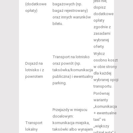
jeśli nie,
(dodatkowe
bagażowych (np.
dopisz
opłaty)
bagaż rejestrowany)
dodatkowe
oraz innych warunków
opłaty
biletu.
zgodnie z
zasadami
wybranej
oferty.
Wylicz
Transport na lotnisko
osobno koszt
Dojazd na
oraz powrót (np.
w obie strony
lotnisko i z
taksówka/komunikacja
dla każdej
powrotem
publiczna) i ewentualny
wybranej opcji
parking.
transportu.
Porównaj
warianty
„komunikacja
Przejazdy w miejscu
+ ewentualne
docelowym:
taxi” vs
Transport
komunikacja miejska,
„większy
lokalny
taksówki albo wynajem
udział auta” i