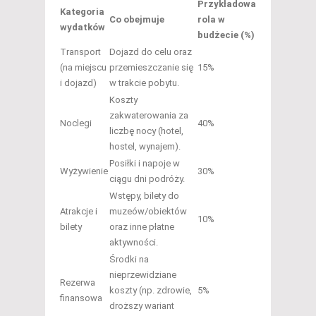
Przykładowa
Kategoria
Co obejmuje
rola w
wydatków
budżecie (%)
Transport
Dojazd do celu oraz
(na miejscu
przemieszczanie się
15%
i dojazd)
w trakcie pobytu.
Koszty
zakwaterowania za
Noclegi
40%
liczbę nocy (hotel,
hostel, wynajem).
Posiłki i napoje w
Wyżywienie
30%
ciągu dni podróży.
Wstępy, bilety do
Atrakcje i
muzeów/obiektów
10%
bilety
oraz inne płatne
aktywności.
Środki na
nieprzewidziane
Rezerwa
koszty (np. zdrowie,
5%
finansowa
droższy wariant