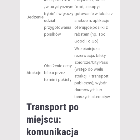
„w turystycznym
food; zakupy i
trybie” i większy
gotowanie w lokalu z
Jedzenie
udział
aneksem; aplikacje
przygotowania
oferujące posiłki z
posiłków
rabatem (np. Too
Good To Go)
Wcześniejsza
rezerwacja; bilety
zbiorcze/City Pass
Obniżenie ceny
(wstęp do wielu
Atrakcje
biletu przez
atrakcji + transport
termin i pakiety
publiczny); wybór
darmowych lub
tańszych alternatyw
Transport po
miejscu:
komunikacja