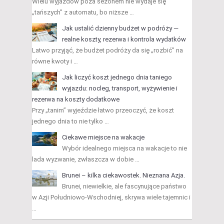
Wielu wyjazdów poza sezonem nie wydaje się
„tańszych” z automatu, bo niższe …
Jak ustalić dzienny budżet w podróży —
realne koszty, rezerwa i kontrola wydatków
Latwo przyjąć, że budżet podróży da się „rozbić” na
równe kwoty i …
Jak liczyć koszt jednego dnia taniego
wyjazdu: nocleg, transport, wyżywienie i
rezerwa na koszty dodatkowe
Przy „tanim” wyjeździe łatwo przeoczyć, że koszt
jednego dnia to nie tylko …
Ciekawe miejsce na wakacje
Wybór idealnego miejsca na wakacje to nie
lada wyzwanie, zwłaszcza w dobie …
Brunei – kilka ciekawostek. Nieznana Azja.
Brunei, niewielkie, ale fascynujące państwo
w Azji Południowo-Wschodniej, skrywa wiele tajemnic i
…