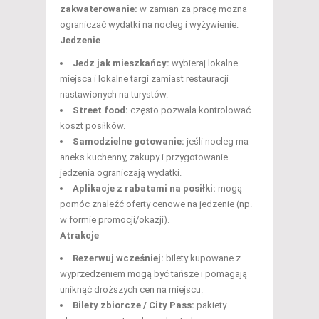
zakwaterowanie:
w zamian za pracę można
ograniczać wydatki na nocleg i wyżywienie.
Jedzenie
Jedz jak mieszkańcy:
wybieraj lokalne
miejsca i lokalne targi zamiast restauracji
nastawionych na turystów.
Street food:
często pozwala kontrolować
koszt posiłków.
Samodzielne gotowanie:
jeśli nocleg ma
aneks kuchenny, zakupy i przygotowanie
jedzenia ograniczają wydatki.
Aplikacje z rabatami na posiłki:
mogą
pomóc znaleźć oferty cenowe na jedzenie (np.
w formie promocji/okazji).
Atrakcje
Rezerwuj wcześniej:
bilety kupowane z
wyprzedzeniem mogą być tańsze i pomagają
uniknąć droższych cen na miejscu.
Bilety zbiorcze / City Pass:
pakiety