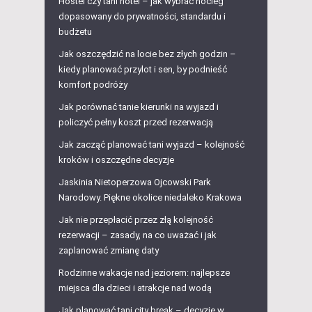
Hostel czy tani hotel – jak wybrać nocleg
dopasowany do prywatności, standardu i
budżetu
Jak oszczędzić na locie bez złych godzin –
kiedy planować przylot i sen, by podnieść
komfort podróży
Jak porównać tanie kierunki na wyjazd i
policzyć pełny koszt przed rezerwacją
Jak zacząć planować tani wyjazd – kolejność
kroków i oszczędne decyzje
Jaskinia Nietoperzowa Ojcowski Park
Narodowy. Piękne okolice niedaleko Krakowa
Jak nie przepłacić przez złą kolejność
rezerwacji – zasady, na co uważać i jak
zaplanować zmianę daty
Rodzinne wakacje nad jeziorem: najlepsze
miejsca dla dzieci i atrakcje nad wodą
Jak planować tani city break – decyzje w