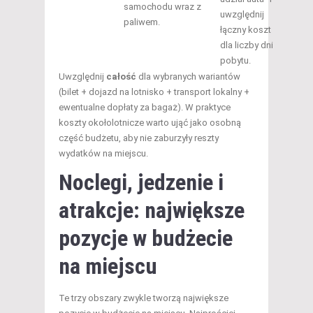
samochodu wraz z
uwzględnij
paliwem.
łączny koszt
dla liczby dni
pobytu.
Uwzględnij
całość
dla wybranych wariantów
(bilet + dojazd na lotnisko + transport lokalny +
ewentualne dopłaty za bagaż). W praktyce
koszty okołolotnicze warto ująć jako osobną
część budżetu, aby nie zaburzyły reszty
wydatków na miejscu.
Noclegi, jedzenie i
atrakcje: największe
pozycje w budżecie
na miejscu
Te trzy obszary zwykle tworzą największe