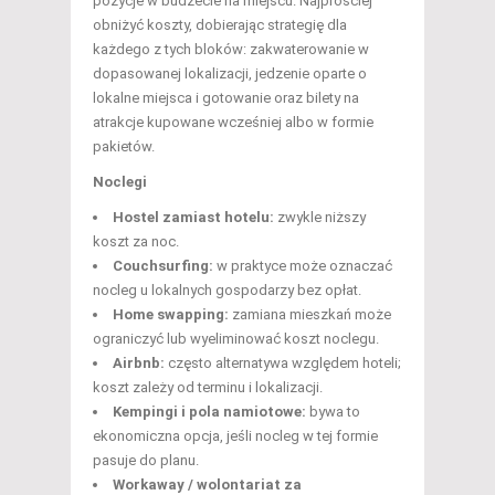
pozycje w budżecie na miejscu. Najprościej
obniżyć koszty, dobierając strategię dla
każdego z tych bloków: zakwaterowanie w
dopasowanej lokalizacji, jedzenie oparte o
lokalne miejsca i gotowanie oraz bilety na
atrakcje kupowane wcześniej albo w formie
pakietów.
Noclegi
Hostel zamiast hotelu:
zwykle niższy
koszt za noc.
Couchsurfing:
w praktyce może oznaczać
nocleg u lokalnych gospodarzy bez opłat.
Home swapping:
zamiana mieszkań może
ograniczyć lub wyeliminować koszt noclegu.
Airbnb:
często alternatywa względem hoteli;
koszt zależy od terminu i lokalizacji.
Kempingi i pola namiotowe:
bywa to
ekonomiczna opcja, jeśli nocleg w tej formie
pasuje do planu.
Workaway / wolontariat za